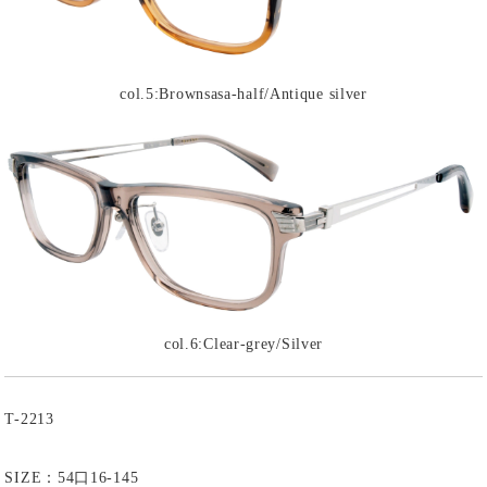
col.5:Brownsasa-half/Antique silver
col.6:Clear-grey/Silver
T-2213
SIZE：54口16-145