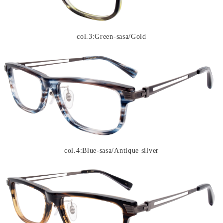
col.3:Green-sasa/Gold
col.4:Blue-sasa/Antique silver