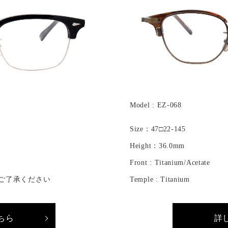
Model : EZ-068
Size：47□22-145
Height：36.0mm
Front : Titanium/Acetate
すご了承ください
Temple : Titanium
ちら
詳