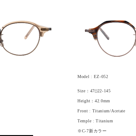
Model : EZ-052
Size：47□22-145
Height：42.0mm
Front : Titanium/Acetate
Temple : Titanium
※C-7新カラー