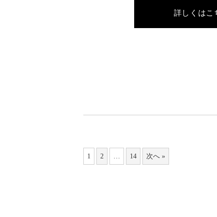
詳しくはこ
1
2
…
14
次へ »