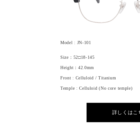
Model : JN-101
Size：52□18-145
Height：42.0mm
Front : Celluloid / Titanium
Temple : Celluloid (No core temple)
詳しくはこ