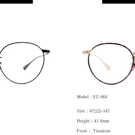
Model : EZ-066
Size：47□22-145
Height：41.0mm
Front： Titanium