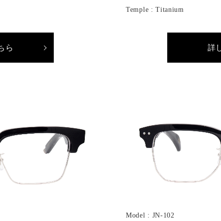
Temple : Titanium
ちら
詳
Model : JN-102