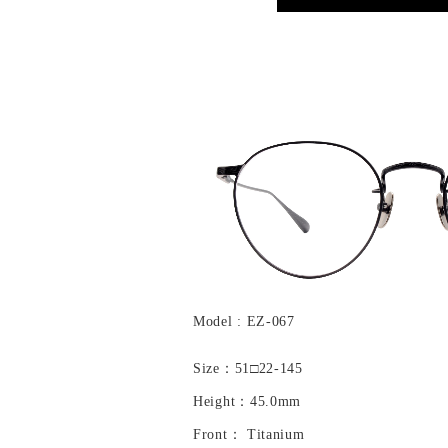
Model : EZ-067
Size：51□22-145
Height：45.0mm
Front： Titanium