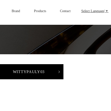
Brand
Products
Contact
Select Language
▼
WITTYPAULY03