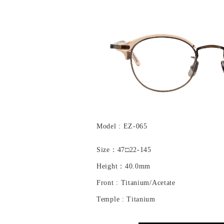
Model : EZ-065
Size：47□22-145
Height：40.0mm
Front : Titanium/Acetate
Temple : Titanium