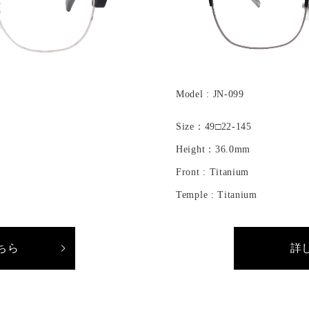
Model : JN-099
Size：49□22-145
Height：36.0mm
Front : Titanium
Temple : Titanium
ちら
詳