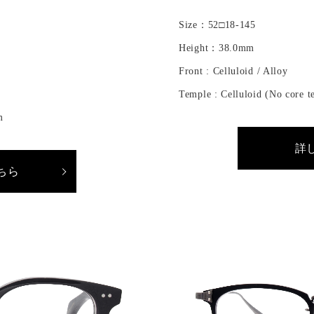
Size：52□18-145
Height：38.0mm
Front : Celluloid / Alloy
Temple : Celluloid (No core t
m
詳
ちら