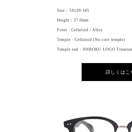
Size：53□19-145
Height：37.0mm
Front : Celluloid / Alloy
Temple : Celluloid (No core temple)
Temple end : JINROKU LOGO Titaniu
詳しくはこ