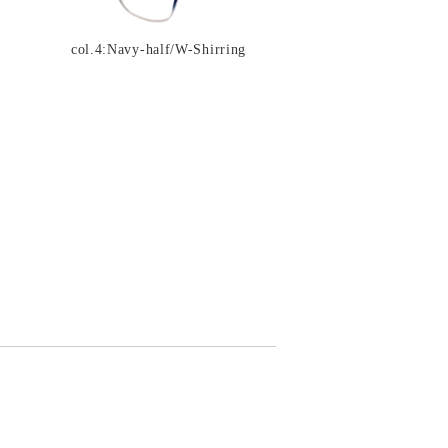
col.4:Navy-half/W-Shirring
t