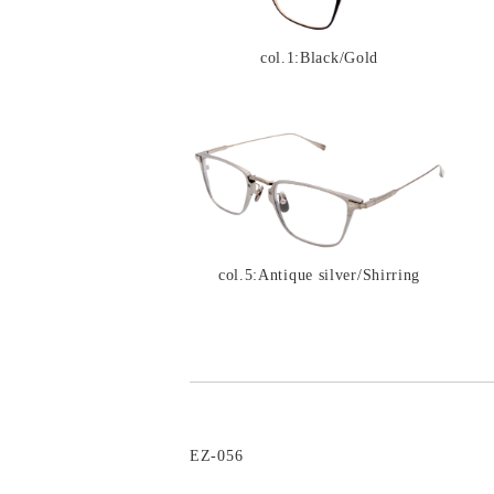
col.1:Black/Gold
col.5:Antique silver/Shirring
EZ-056