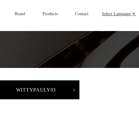
Brand
Products
Contact
Select Language
▼
WITTYPAULY03