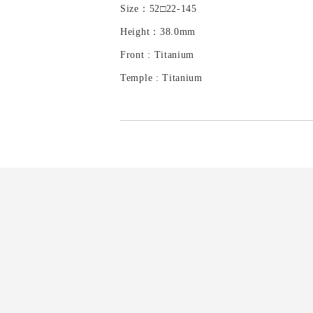
Size：52□22-145
Height：38.0mm
Front : Titanium
Temple : Titanium