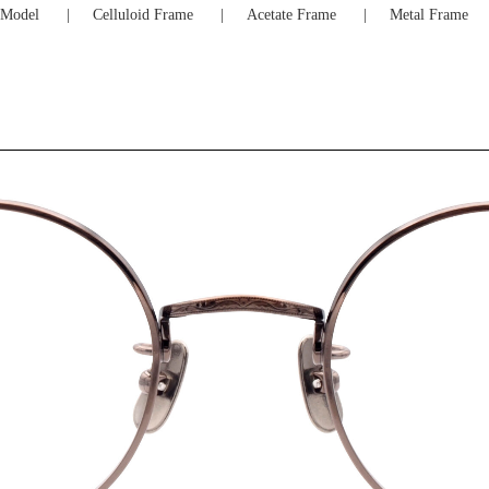
Model
Celluloid Frame
Acetate Frame
Metal Frame