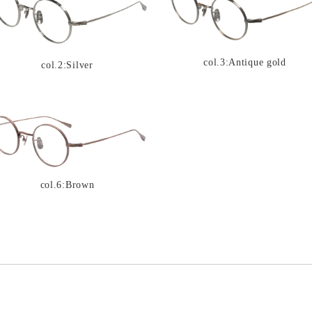
col.3:Antique gold
col.2:Silver
col.6:Brown