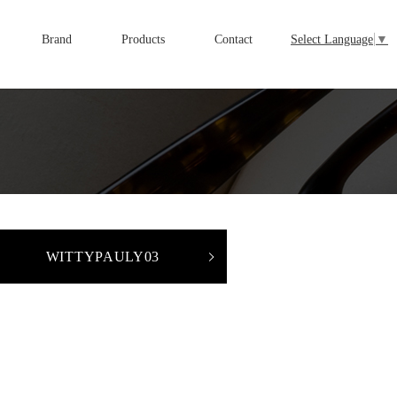
Brand
Products
Contact
Select Language
▼
WITTYPAULY03