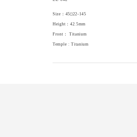
Size：45□22-145
Height：42.5mm
Front： Titanium
Temple : Titanium