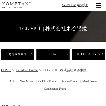
Select Language
▼
TCL-SPⅡ | 株式会社米谷眼鏡
越前國甚六作
tsetse
WITTYPAULY03
HOME
Celluloid Frame
TCL-SPⅡ | 株式会社米谷眼鏡
ALL
New Model
Celluloid Frame
Acetate Frame
Metal Frame
Combination Frame