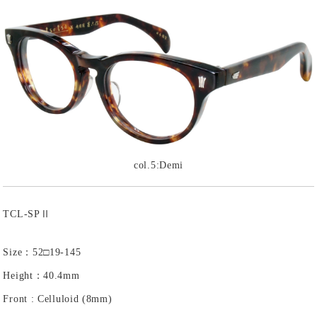
col.5:Demi
TCL-SPⅡ
Size：52□19-145
Height：40.4mm
Front : Celluloid (8mm)